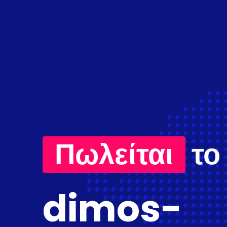
Πωλείται
το
dimos-