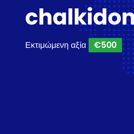
chalkidon
Εκτιμώμενη αξία
€500