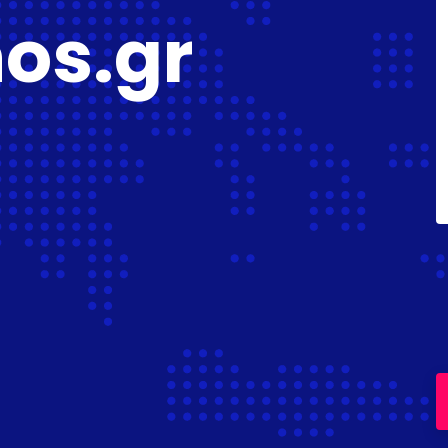
os.gr